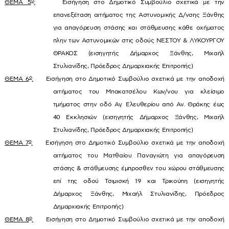
ο
ΘΕΜΑ 5
:
Εισήγηση στο Δημοτικό Συμβούλιο σχετικά με την
επανεξέταση αιτήματος της Αστυνομικής Δ/νσης Ξάνθης
για απαγόρευση στάσης και στάθμευσης κάθε οχήματος
πλην των Αστυνομικών στις οδούς ΝΕΣΤΟΥ & ΛΥΚΟΥΡΓΟΥ
ΘΡΑΚΟΣ (εισηγητής Δήμαρχος Ξάνθης, Μιχαήλ
Στυλιανίδης, Πρόεδρος Δημαρχιακής Επιτροπής)
ο
ΘΕΜΑ 6
:
Εισήγηση στο Δημοτικό Συμβούλιο σχετικά με την αποδοχή
αιτήματος του Μπακατσέλου Κων/νου για κλείσιμο
τμήματος στην οδό Αγ. Ελευθερίου από Αν. Θράκης έως
40 Εκκλησιών (εισηγητής Δήμαρχος Ξάνθης, Μιχαήλ
Στυλιανίδης, Πρόεδρος Δημαρχιακής Επιτροπής)
ο
ΘΕΜΑ 7
:
Εισήγηση στο Δημοτικό Συμβούλιο σχετικά με την αποδοχή
αιτήματος του Ματθαίου Παναγιώτη για απαγόρευση
στάσης & στάθμευσης έμπροσθεν του χώρου στάθμευσης
επί της οδού Τσιμισκή 19 και Τρικούπη (εισηγητής
Δήμαρχος Ξάνθης, Μιχαήλ Στυλιανίδης, Πρόεδρος
Δημαρχιακής Επιτροπής)
ο
ΘΕΜΑ 8
:
Εισήγηση στο Δημοτικό Συμβούλιο σχετικά με την αποδοχή