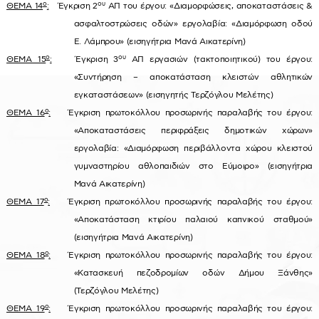
ο
ου
ΘΕΜΑ 14
:
Έγκριση 2
ΑΠ του έργου: «Διαμορφώσεις, αποκαταστάσεις &
ασφαλτοστρώσεις οδών» εργολαβία: «Διαμόρφωση οδού
Ε. Λάμπρου» (εισηγήτρια Μανά Αικατερίνη)
ο
ου
ΘΕΜΑ 15
:
Έγκριση 3
ΑΠ εργασιών (τακτοποιητικού) του έργου:
«Συντήρηση – αποκατάσταση κλειστών αθλητικών
εγκαταστάσεων» (εισηγητής Τερζόγλου Μελέτης)
ο
ΘΕΜΑ 16
:
Έγκριση πρωτοκόλλου προσωρινής παραλαβής του έργου:
«Αποκαταστάσεις περιφράξεις δημοτικών χώρων»
εργολαβία: «Διαμόρφωση περιβάλλοντα χώρου κλειστού
γυμναστηρίου αθλοπαιδιών στο Εύμοιρο» (εισηγήτρια
Μανά Αικατερίνη)
ο
ΘΕΜΑ 17
:
Έγκριση πρωτοκόλλου προσωρινής παραλαβής του έργου:
«Αποκατάσταση κτιρίου παλαιού καπνικού σταθμού»
(εισηγήτρια Μανά Αικατερίνη)
ο
ΘΕΜΑ 18
:
Έγκριση πρωτοκόλλου προσωρινής παραλαβής του έργου:
«Κατασκευή πεζοδρομίων οδών Δήμου Ξάνθης»
(Τερζόγλου Μελέτης)
ο
ΘΕΜΑ 19
:
Έγκριση πρωτοκόλλου προσωρινής παραλαβής του έργου: