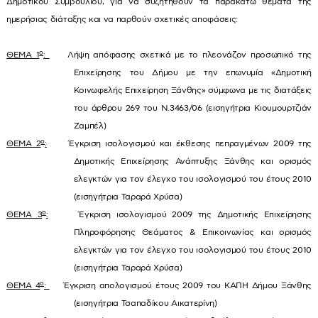
Δημοτικού Συμβουλίου, για να συζητηθούν τα παρακάτω θέματα της
ημερήσιας διάταξης και να παρθούν σχετικές αποφάσεις:
ο
ΘΕΜΑ 1
:
Λήψη απόφασης σχετικά με το πλεονάζον προσωπικό της
Επιχείρησης του Δήμου με την επωνυμία «Δημοτική
Κοινωφελής Επιχείρηση Ξάνθης» σύμφωνα με τις διατάξεις
του άρθρου 269 του Ν.3463/06 (εισηγήτρια Κιουμουρτζιάν
Ζαμπέλ)
ο
ΘΕΜΑ 2
:
Έγκριση ισολογισμού και έκθεσης πεπραγμένων 2009 της
Δημοτικής Επιχείρησης Ανάπτυξης Ξάνθης και ορισμός
ελεγκτών για τον έλεγχο του ισολογισμού του έτους 2010
(εισηγήτρια Ταραρά Χρύσα)
ο
ΘΕΜΑ 3
:
Έγκριση ισολογισμού 2009 της Δημοτικής Επιχείρησης
Πληροφόρησης Θεάματος & Επικοινωνίας και ορισμός
ελεγκτών για τον έλεγχο του ισολογισμού του έτους 2010
(εισηγήτρια Ταραρά Χρύσα)
ο
ΘΕΜΑ 4
:
Έγκριση απολογισμού έτους 2009 του ΚΑΠΗ Δήμου Ξάνθης
(εισηγήτρια Τσαπαδίκου Αικατερίνη)