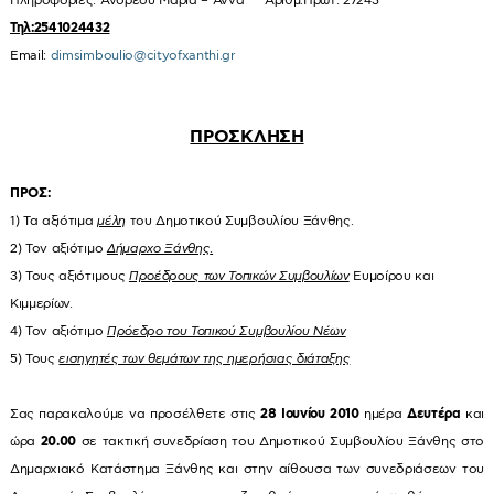
Πληροφορίες: Ανδρέου Μαρία – Άννα
Αριθμ.Πρωτ: 27243
Τηλ:2541024432
Email:
dimsimboulio@cityofxanthi.gr
ΠΡΟΣΚΛΗΣΗ
ΠΡΟΣ:
1) Τα αξιότιμα
μέλη
του Δημοτικού Συμβουλίου Ξάνθης.
2) Τον αξιότιμο
Δήμαρχο Ξάνθης
.
3) Τους αξιότιμους
Προέδρους των Τοπικών Συμβουλίων
Ευμοίρου και
Κιμμερίων.
4) Τον αξιότιμο
Πρόεδρο του Τοπικού Συμβουλίου Νέων
5) Τους
εισηγητές των θεμάτων της ημερήσιας διάταξης
Σας παρακαλούμε να προσέλθετε στις
28 Ιουνίου 2010
ημέρα
Δευτέρα
και
ώρα
20.00
σε τακτική συνεδρίαση του Δημοτικού Συμβουλίου Ξάνθης στο
Δημαρχιακό Κατάστημα Ξάνθης και στην αίθουσα των συνεδριάσεων του