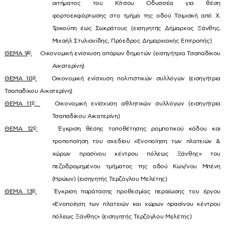
αιτήματος του Κίτσου Οδυσσέα για θέση
φορτοεκφόρτωσης στο τμήμα της οδού Τσιμισκή από Χ.
Τρικούπη έως Σωκράτους (εισηγητής Δήμαρχος Ξάνθης,
Μιχαήλ Στυλιανίδης, Πρόεδρος Δημαρχιακής Επιτροπής)
ο
ΘΕΜΑ 9
:
Οικονομική ενίσχυση απόρων δημοτών (εισηγήτρια Τσαπαδίκου
Αικατερίνη)
ο
ΘΕΜΑ 10
:
Οικονομική ενίσχυση πολιτιστικών συλλόγων (εισηγήτρια
Τσαπαδίκου Αικατερίνη)
ο
ΘΕΜΑ 11
:
Οικονομική ενίσχυση αθλητικών συλλόγων (εισηγήτρια
Τσαπαδίκου Αικατερίνη)
ο
ΘΕΜΑ 12
:
Έγκριση θέσης τοποθέτησης ρομποτικού κάδου και
τροποποίηση του σχεδίου «Ενοποίηση των πλατειών &
χώρων πρασίνου κέντρου πόλεως Ξάνθης» του
πεζοδρομημένου τμήματος της οδού Κων/νου Μπένη
(Ηρώων) (εισηγητής Τερζόγλου Μελέτης)
ο
ΘΕΜΑ 13
:
Έγκριση παράτασης προθεσμίας περαίωσης του έργου
«Ενοποίηση των πλατειών και χώρων πρασίνου κέντρου
πόλεως Ξάνθης» (εισηγητής Τερζόγλου Μελέτης)