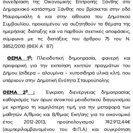
συνεδρίαση της Οικονομικής Επιτροπής Ξάνθης στο
Δημαρχιακό κατάστημα Ξάνθης που βρίσκεται στην οδό
Μαυρομιχάλη 6 και στην αίθουσα του Δημοτικού
Συμβουλίου, προκειμένου να συζητηθούν τα θέματα της
ημερήσιας διάταξης και να παρθούν σχετικές αποφάσεις,
σύμφωνα με τις διατάξεις του άρθρου 75 του Ν.
3852/2010 (ΦΕΚ Α΄ 87)
ο
ΘΕΜΑ 1
:
Πλειοδοτική δημοπρασία, φανερή και
προφορική για την εκποίηση κινητών πραγμάτων του
Δήμου (σίδερα – αλουμίνια – χυτοσιδηρά υλικά κλπ), που
υπάρχουν στην Δημοτική Ενότητα Σταυρούπολης
ο
ΘΕΜΑ 2
:
Έγκριση διενέργειας δημοπρασίας
καθορισμός των όρων ανοικτού μειοδοτικού διαγωνισμού
με κριτήριο τη χαμηλότερη τιμή, για την μεταφορά των
μαθητών Α/θμιας και Β/θμιας Εκπ/σης για το οικονομικό
έτος 2012-2013, προϋπολογισμού 742.912,44€
(συμπεριλαμβανομένου του Φ.Π.Α) και συγκρότηση