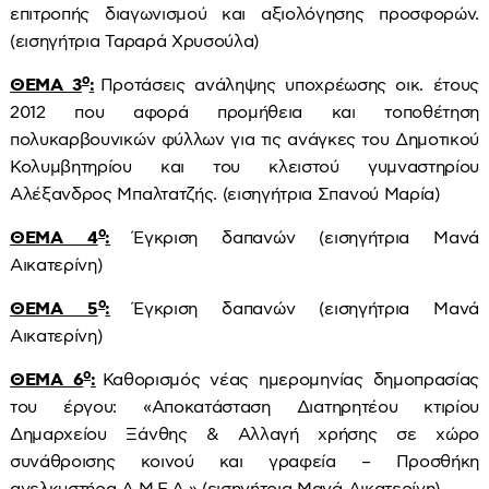
επιτροπής διαγωνισμού και αξιολόγησης προσφορών.
(εισηγήτρια Ταραρά Χρυσούλα)
ο
ΘΕΜΑ 3
:
Προτάσεις ανάληψης υποχρέωσης οικ. έτους
2012 που αφορά προμήθεια και τοποθέτηση
πολυκαρβουνικών φύλλων για τις ανάγκες του Δημοτικού
Κολυμβητηρίου και του κλειστού γυμναστηρίου
Αλέξανδρος Μπαλτατζής. (εισηγήτρια Σπανού Μαρία)
ο
ΘΕΜΑ 4
:
Έγκριση δαπανών (εισηγήτρια Μανά
Αικατερίνη)
ο
ΘΕΜΑ 5
:
Έγκριση δαπανών (εισηγήτρια Μανά
Αικατερίνη)
ο
ΘΕΜΑ 6
:
Καθορισμός νέας ημερομηνίας δημοπρασίας
του έργου: «Αποκατάσταση Διατηρητέου κτιρίου
Δημαρχείου Ξάνθης & Αλλαγή χρήσης σε χώρο
συνάθροισης κοινού και γραφεία – Προσθήκη