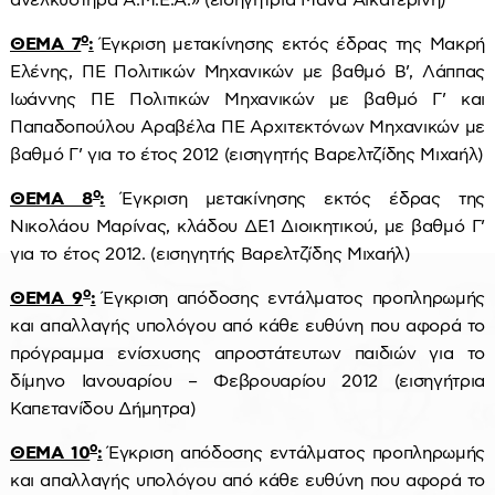
ανελκυστήρα Α.Μ.Ε.Α.» (εισηγήτρια Μανά Αικατερίνη)
ο
ΘΕΜΑ 7
:
Έγκριση μετακίνησης εκτός έδρας της Μακρή
Ελένης, ΠΕ Πολιτικών Μηχανικών με βαθμό Β’, Λάππας
Ιωάννης ΠΕ Πολιτικών Μηχανικών με βαθμό Γ’ και
Παπαδοπούλου Αραβέλα ΠΕ Αρχιτεκτόνων Μηχανικών με
βαθμό Γ’ για το έτος 2012 (εισηγητής Βαρελτζίδης Μιχαήλ)
ο
ΘΕΜΑ 8
:
Έγκριση μετακίνησης εκτός έδρας της
Νικολάου Μαρίνας, κλάδου ΔΕ1 Διοικητικού, με βαθμό Γ’
για το έτος 2012. (εισηγητής Βαρελτζίδης Μιχαήλ)
ο
ΘΕΜΑ 9
:
Έγκριση απόδοσης εντάλματος προπληρωμής
και απαλλαγής υπολόγου από κάθε ευθύνη που αφορά το
πρόγραμμα ενίσχυσης απροστάτευτων παιδιών για το
δίμηνο Ιανουαρίου – Φεβρουαρίου 2012 (εισηγήτρια
Καπετανίδου Δήμητρα)
ο
ΘΕΜΑ 10
:
Έγκριση απόδοσης εντάλματος προπληρωμής
και απαλλαγής υπολόγου από κάθε ευθύνη που αφορά το