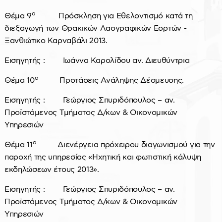
ο
Θέμα 9
Πρόσκληση για Εθελοντισμό κατά τη
διεξαγωγή των Θρακικών Λαογραφικών Εορτών -
Ξανθιώτικο Καρναβάλι 2013.
Εισηγητής : Ιωάννα Καρολίδου αν. Διευθύντρια
ο
Θέμα 10
Προτάσεις Ανάληψης Δέσμευσης.
Εισηγητής : Γεώργιος Σπυριδόπουλος – αν.
Προϊστάμενος Τμήματος Δ/κων & Οικονομικών
Υπηρεσιών
ο
Θέμα 11
Διενέργεια πρόχειρου διαγωνισμού για την
παροχή της υπηρεσίας «Ηχητική και φωτιστική κάλυψη
εκδηλώσεων έτους 2013».
Εισηγητής : Γεώργιος Σπυριδόπουλος – αν.
Προϊστάμενος Τμήματος Δ/κων & Οικονομικών
Υπηρεσιών