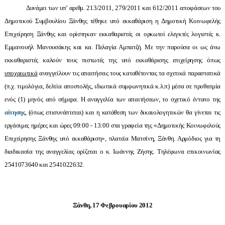
Δυνάμει των υπ’ αριθμ. 213/2011, 279/2011 και 612/2011 αποφάσεων του
Δημοτικού Συμβουλίου Ξάνθης τέθηκε υπό εκκαθάριση η Δημοτική Κοινωφελής
Επιχείρηση Ξάνθης και ορίστηκαν εκκαθαριστές οι ορκωτοί ελεγκτές λογιστές κ.
Εμμανουήλ Μανουσάκης και κα. Πελαγία Αμπατζή. Με την παρούσα οι ως άνω
εκκαθαριστές καλούν τους πιστωτές της υπό εκκαθάρισης επιχείρησης όπως
υποχρεωτικά
αναγγείλουν τις απαιτήσεις τους καταθέτοντας τα σχετικά παραστατικά
(π.χ. τιμολόγια, δελτία αποστολής, ιδιωτικά συμφωνητικά κ.λ.π) μέσα σε προθεσμία
ενός (1) μηνός από σήμερα. Η αναγγελία των απαιτήσεων, το σχετικό έντυπο της
αίτησης
, (όπως επισυνάπτεται) και η κατάθεση των δικαιολογητικών θα γίνεται τις
εργάσιμες ημέρες και ώρες 09:00 - 13:00 στα γραφεία της «Δημοτικής Κοινωφελούς
Επιχείρησης Ξάνθης υπό εκκαθάριση», πλατεία Ματσίνη, Ξάνθη. Αρμόδιος για τη
διαδικασία της αναγγελίας ορίζεται ο κ. Ιωάννης Ζήσης. Τηλέφωνα επικοινωνίας
2541073640 και 2541022632.
Ξάνθη, 17 Φεβρουαρίου 2012