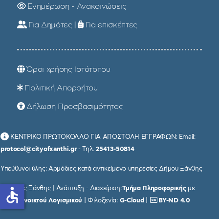
Ενημέρωση - Ανακοινώσεις
Για Δημότες
|
Για επισκέπτες
Όροι χρήσης Ιστότοπου
Πολιτική Απορρήτου
Δήλωση Προσβασιμότητας
ΚΕΝΤΡΙΚΟ ΠΡΩΤΟΚΟΛΛΟ ΓΙΑ ΑΠΟΣΤΟΛΗ ΕΓΓΡΑΦΩΝ: Email:
protocol@cityofxanthi.gr
- Τηλ.
25413-50814
Υπεύθυνοι ύλης: Αρμόδιες κατά αντικείμενο υπηρεσίες Δήμου Ξάνθης
© Δήμος Ξάνθης | Ανάπτυξη - Διαχείριση:
Τμήμα Πληροφορικής
με
accessible
χρήση
Ανοικτού Λογισμικού
| Φιλοξενία:
G-Cloud
|
BY-ND 4.0