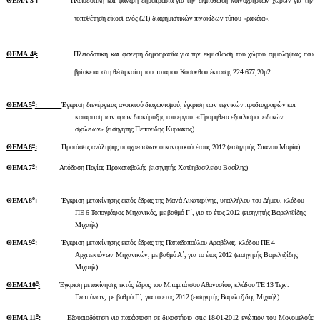
ΘΕΜΑ 3
:
Πλειοδοτική και φανερή δημοπρασία για την εκμίσθωση κοινοχρήστων χώρων για την
τοποθέτηση είκοσι ενός (21) διαφημιστικών πινακίδων τύπου «ρακέτα».
ο
ΘΕΜΑ 4
:
Πλειοδοτική και φανερή δημοπρασία για την εκμίσθωση του χώρου αμμοληψίας που
βρίσκεται στη θέση κοίτη του ποταμού Κόσυνθου έκτασης 224.677,20μ2
ο
ΘΕΜΑ 5
:
Έγκριση διενέργειας ανοικτού διαγωνισμού, έγκριση των τεχνικών προδιαγραφών και
κατάρτιση των όρων διακήρυξης του έργου: «Προμήθεια εξοπλισμοί ειδικών
σχολείων» (εισηγητής Πεπονίδης Κυριάκος)
ο
ΘΕΜΑ 6
:
Προτάσεις ανάληψης υποχρεώσεων οικονομικού έτους 2012 (εισηγητής Σπανού Μαρία)
ο
ΘΕΜΑ 7
:
Απόδοση Παγίας Προκαταβολής (εισηγητής Χατζηβασιλείου Βασίλης)
ο
ΘΕΜΑ 8
:
Έγκριση μετακίνησης εκτός έδρας της Μανά Αικατερίνης, υπαλλήλου του Δήμου, κλάδου
ΠΕ 6 Τοπογράφος Μηχανικός, με βαθμό Γ΄, για το έτος 2012 (εισηγητής Βαρελτζίδης
Μιχαήλ)
ο
ΘΕΜΑ 9
:
Έγκριση μετακίνησης εκτός έδρας της Παπαδοπούλου Αραβέλας, κλάδου ΠΕ 4
Αρχιτεκτόνων Μηχανικών, με βαθμό Α΄, για το έτος 2012 (εισηγητής Βαρελτζίδης
Μιχαήλ)
ο
ΘΕΜΑ 10
:
Έγκριση μετακίνησης εκτός έδρας του Μπαμπάτσου Αθανασίου, κλάδου ΤΕ 13 Τεχν.
Γεωπόνων, με βαθμό Γ΄, για το έτος 2012 (εισηγητής Βαρελτζίδης Μιχαήλ)
ο
ΘΕΜΑ 11
:
Εξουσιοδότηση για παράσταση σε δικαστήριο στις 18-01-2012 ενώπιον του Μονομελούς