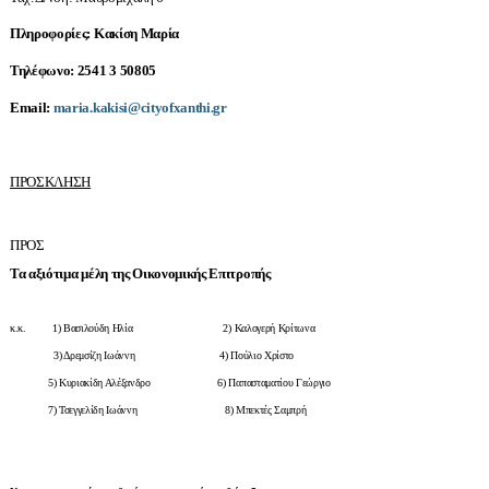
Πληροφορίες: Κακίση Μαρία
Τηλέφωνο: 2541 3 50805
Email:
maria.kakisi@cityofxanthi.gr
ΠΡΟΣΚΛΗΣΗ
ΠΡΟΣ
Τα αξιότιμα μέλη της Οικονομικής Επιτροπής
κ.κ. 1) Βασιλούδη Ηλία 2) Καλογερή Κρίτωνα
3) Δρεμσίζη Ιωάννη 4) Πούλιο Χρίστο
5) Κυριακίδη Αλέξανδρο 6) Παπασταματίου Γεώργιο
7) Τσεγγελίδη Ιωάννη 8) Μπεκτές Σαμπρή