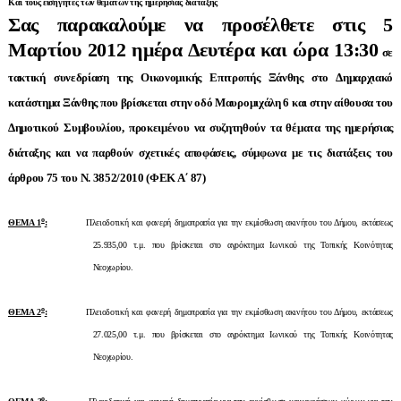
Και τους εισηγητές των θεμάτων της ημερήσιας διάταξης
Σας παρακαλούμε να προσέλθετε στις 5
Μαρτίου 2012 ημέρα Δευτέρα και ώρα 13:30
σε
τακτική συνεδρίαση της Οικονομικής Επιτροπής Ξάνθης στο Δημαρχιακό
κατάστημα Ξάνθης που βρίσκεται στην οδό Μαυρομιχάλη 6 και στην αίθουσα του
Δημοτικού Συμβουλίου, προκειμένου να συζητηθούν τα θέματα της ημερήσιας
διάταξης και να παρθούν σχετικές αποφάσεις, σύμφωνα με τις διατάξεις του
άρθρου 75 του Ν. 3852/2010 (ΦΕΚ Α΄ 87)
ο
ΘΕΜΑ 1
:
Πλειοδοτική και φανερή δημοπρασία για την εκμίσθωση ακινήτου του Δήμου, εκτάσεως
25.935,00 τ.μ. που βρίσκεται στο αγρόκτημα Ιωνικού της Τοπικής Κοινότητας
Νεοχωρίου.
ο
ΘΕΜΑ 2
:
Πλειοδοτική και φανερή δημοπρασία για την εκμίσθωση ακινήτου του Δήμου, εκτάσεως
27.025,00 τ.μ. που βρίσκεται στο αγρόκτημα Ιωνικού της Τοπικής Κοινότητας
Νεοχωρίου.
ο