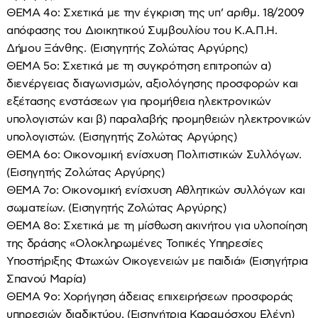
ΘΕΜΑ 4ο: Σχετικά με την έγκριση της υπ’ αριθμ. 18/2009
απόφασης του Διοικητικού Συμβουλίου του Κ.Α.Π.Η.
Δήμου Ξάνθης. (Εισηγητής Ζολώτας Αργύρης)
ΘΕΜΑ 5ο: Σχετικά με τη συγκρότηση επιτροπών α)
διενέργειας διαγωνισμών, αξιολόγησης προσφορών και
εξέτασης ενστάσεων για προμήθεια ηλεκτρονικών
υπολογιστών και β) παραλαβής προμηθειών ηλεκτρονικών
υπολογιστών. (Εισηγητής Ζολώτας Αργύρης)
ΘΕΜΑ 6ο: Οικονομική ενίσχυση Πολιτιστικών Συλλόγων.
(Εισηγητής Ζολώτας Αργύρης)
ΘΕΜΑ 7ο: Οικονομική ενίσχυση Αθλητικών συλλόγων και
σωματείων. (Εισηγητής Ζολώτας Αργύρης)
ΘΕΜΑ 8ο: Σχετικά με τη μίσθωση ακινήτου για υλοποίηση
της δράσης «Ολοκληρωμένες Τοπικές Υπηρεσίες
Υποστήριξης Φτωχών Οικογενειών με παιδιά» (Εισηγήτρια
Σπανού Μαρία)
ΘΕΜΑ 9ο: Χορήγηση άδειας επιχειρήσεων προσφοράς
υπηρεσιών διαδικτύου. (Εισηγήτρια Καραμόσχου Ελένη)