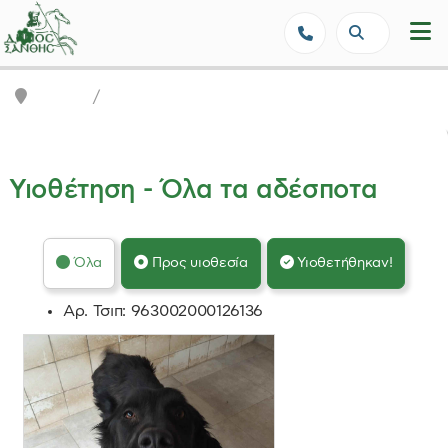
Δήμος Ξάνθης - Επίσημη Ιστοσε
Αρχική
Αδέσποτα
Υιοθέτηση - Όλα τα αδέσποτα
Όλα
Προς υιοθεσία
Υιοθετήθηκαν!
Αρ. Τσιπ:
963002000126136