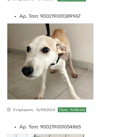
Αρ. Τσιπ:
900219001389967
Ενημέρωση : 13/09/2024
Προς Υιοθεσία
Αρ. Τσιπ:
900219001054865