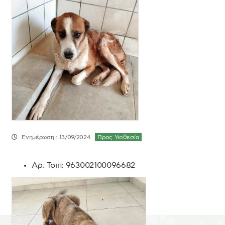
Ενημέρωση : 13/09/2024
Προς Υιοθεσία
Αρ. Τσιπ:
963002100096682