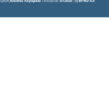
χρήση
Ανοικτού Λογισμικού
| Φιλοξενία:
G-Cloud
|
BY-ND 4.0