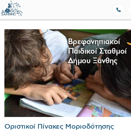
Δήμος Ξάνθης - Επίσημη Ιστοσε
Οριστικοί Πίνακες Μοριοδότησης