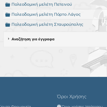
Φάκελος
Πολεοδομική μελέτη Πετεινού
Φάκελος
Πολεοδομική μελέτη Πόρτο Λάγος
Φάκελος
Πολεοδομική μελέτη Σταυρούπολης
Αναζήτηση για έγγραφα
ΟΓΕΝΩΝ ΠΡΩΗΝ ΖΕΠ
×
- - ΠΟΛΕΟΔΟΜΙΚΕΣ ΜΕΛΕΤΕΣ
ά
Όροι Χρήσης
ύοντα Φαρμακεία
Όροι χρήσης Ιστότοπου