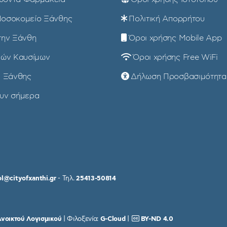
Νοσοκομείο Ξάνθης
Πολιτική Απορρήτου
την Ξάνθη
Όροι χρήσης Mobile App
ρών Καυσίμων
Όροι χρήσης Free WiFi
i Ξάνθης
Δήλωση Προσβασιμότητα
ουν σήμερα
ol@cityofxanthi.gr
- Τηλ.
25413-50814
νοικτού Λογισμικού
| Φιλοξενία:
G-Cloud
|
BY-ND 4.0