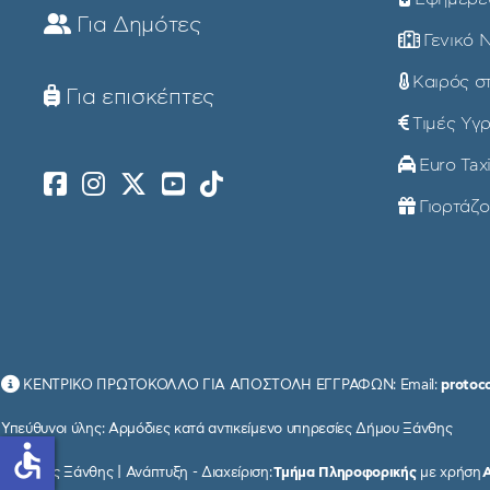
Για Δημότες
Γενικό 
Καιρός σ
Για επισκέπτες
Τιμές Υγ
Euro Tax
Γιορτάζ
ΚΕΝΤΡΙΚΟ ΠΡΩΤΟΚΟΛΛΟ ΓΙΑ ΑΠΟΣΤΟΛΗ ΕΓΓΡΑΦΩΝ: Email:
protoc
Υπεύθυνοι ύλης: Αρμόδιες κατά αντικείμενο υπηρεσίες Δήμου Ξάνθης
accessible
© Δήμος Ξάνθης | Ανάπτυξη - Διαχείριση:
Τμήμα Πληροφορικής
με χρήση
Α