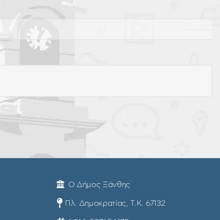
×
Ο Δήμος Ξάνθης
Πλ. Δημοκρατίας, Τ.Κ. 67132