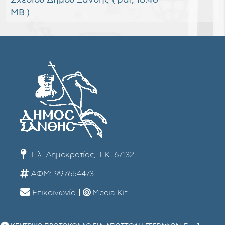
Σχεδίου Δήμου Ξάνθης
( pdf, 18.46
f
MB )
Πλ. Δημοκρατίας, Τ.Κ. 67132
ΑΦΜ: 997654473
Επικοινωνία
|
Media Kit