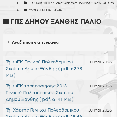
ΤΡΟΠΟΠΟΙΗΣΗ ΣΧΕΔΙΟΥ ΟΙΚΙΣΜΟΥ ΠΑΛΙΝΝΟΣΤΟΥΝΤΩΝ ΟΜΟ
►
ΥΛΟΠΟΙΗΜΕΝΑ ΣΧΕΔΙΑ
►
Φάκελος
ΓΠΣ ΔΗΜΟΥ ΞΑΝΘΗΣ ΠΑΛΙΟ
Αναζήτηση για έγγραφα
p
ΦΕΚ Γενικού Πολεοδομικού
30 Μάι 2026
d
Σχεδίου Δήμου Ξάνθης
( pdf, 62.78
f
MB )
×
- - ΓΠΣ ΔΗΜΟΥ ΞΑΝΘΗΣ ΠΑΛΙΟ
×
p
ΦΕΚ τροποποίησης 2013
30 Μάι 2026
d
Γενικού Πολεοδομικού Σχεδίου
f
Δήμου Ξάνθης
( pdf, 61.41 MB )
p
Χάρτης Γενικού Πολεοδομικού
30 Μάι 2026
d