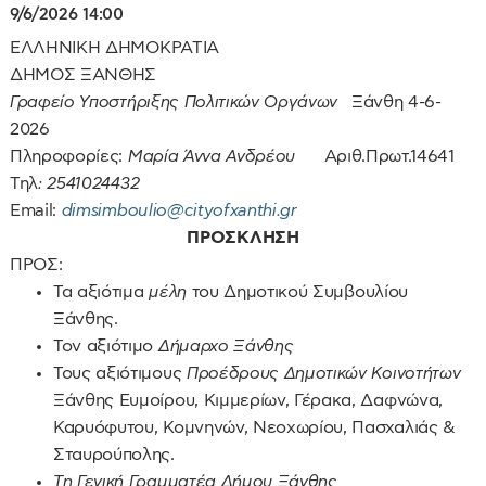
9/6/2026
14:00
ΕΛΛΗΝΙΚΗ ΔΗΜΟΚΡΑΤΙΑ
ΔΗΜΟΣ ΞΑΝΘΗΣ
Γραφείο Υποστήριξης Πολιτικών Οργάνων
Ξάνθη 4-6-
2026
Πληροφορίες:
Μαρία Άννα Ανδρέου
Αριθ.Πρωτ.14641
Τηλ
: 2541024432
Email:
dimsimboulio@
cityofxanthi.
gr
ΠΡΟΣΚΛΗΣΗ
ΠΡΟΣ:
Τα αξιότιμα
μέλη
του Δημοτικού Συμβουλίου
Ξάνθης.
Τον αξιότιμο
Δήμαρχο Ξάνθης
Τους αξιότιμους
Προέδρους Δημοτικών Κοινοτήτων
Ξάνθης Ευμοίρου, Κιμμερίων, Γέρακα, Δαφνώνα,
Καρυόφυτου, Κομνηνών, Νεοχωρίου, Πασχαλιάς &
Σταυρούπολης.
Τη Γενική Γραμματέα Δήμου Ξάνθης