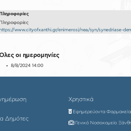
Πληροφορίες
Πληροφορίες
https://www.cityofxanthi.gr/enimerosi/nea/syn/synedriase-d
Όλες οι ημερομηνίες
8/8/2024
14:00
νημέρωση
Χρηστικά
Εφημερεύοντα Φαρμακεία
ια Δημότες
Γενικό Νοσοκομείο Ξάνθ