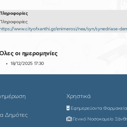
Πληροφορίες
Πληροφορίες
https://www.cityofxanthi.gr/enimerosi/nea/syn/synedriase-de
Όλες οι ημερομηνίες
18/12/2025
17:30
νημέρωση
Χρηστικά
Εφημερεύοντα Φαρμακεία
ια Δημότες
Γενικό Νοσοκομείο Ξάνθ