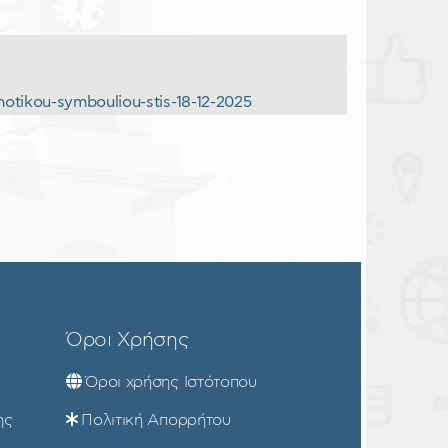
motikou-symbouliou-stis-18-12-2025
Όροι Χρήσης
Όροι χρήσης Ιστότοπου
ης
Πολιτική Απορρήτου