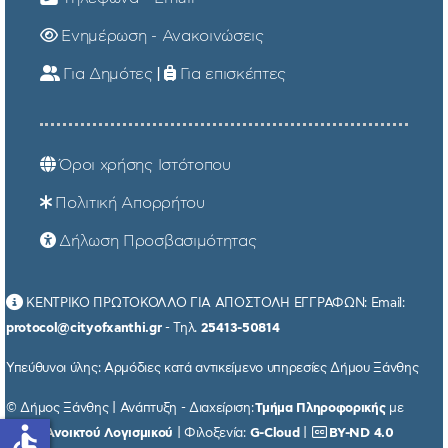
Ενημέρωση - Ανακοινώσεις
Για Δημότες
|
Για επισκέπτες
Όροι χρήσης Ιστότοπου
Πολιτική Απορρήτου
Δήλωση Προσβασιμότητας
ΚΕΝΤΡΙΚΟ ΠΡΩΤΟΚΟΛΛΟ ΓΙΑ ΑΠΟΣΤΟΛΗ ΕΓΓΡΑΦΩΝ: Email:
protocol@cityofxanthi.gr
- Τηλ.
25413-50814
Υπεύθυνοι ύλης: Αρμόδιες κατά αντικείμενο υπηρεσίες Δήμου Ξάνθης
© Δήμος Ξάνθης | Ανάπτυξη - Διαχείριση:
Τμήμα Πληροφορικής
με
accessible
χρήση
Ανοικτού Λογισμικού
| Φιλοξενία:
G-Cloud
|
BY-ND 4.0