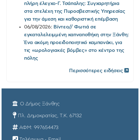
πλήρη έλεγχο-Γ. Τσάπαλης: Συγχαρητήρια
στα στελέχη της Πυροσβεστικής Υπηρεσίας
για την άμεση και καθοριστική επέμβαση
06/08/2026:
Βίντεο// Φωτιά σε
εγκαταλελειμμένη καπναποθήκη στην Ξάνθη:
Ένα ακόμη προειδοποιητικό καμπανάκι, για
τις «ωρολογιακές βόμβες» στο κέντρο της
πόλης
Περισσότερες ειδήσεις
Ο Δήμος Ξάνθης
Πλ. Δημοκρατίας, Τ.Κ. 67132
ΑΦΜ: 997654473
Τηλέφωνα - Email