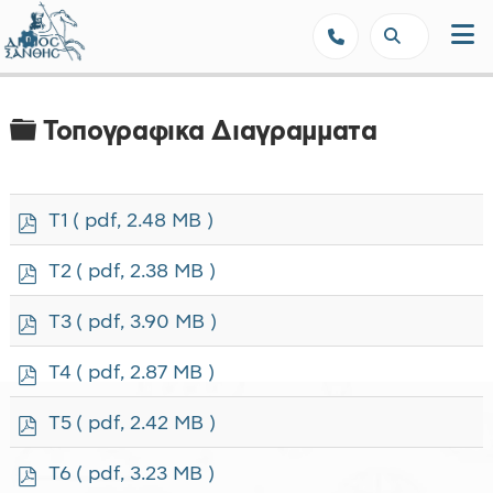
Δήμος Ξάνθης - Επίσημη Ιστοσε
Φάκελος
Τοπογραφικα Διαγραμματα
p
Τ1
( pdf, 2.48 MB )
d
f
p
Τ2
( pdf, 2.38 MB )
d
f
p
Τ3
( pdf, 3.90 MB )
d
f
p
Τ4
( pdf, 2.87 MB )
d
f
p
Τ5
( pdf, 2.42 MB )
d
f
p
Τ6
( pdf, 3.23 MB )
d