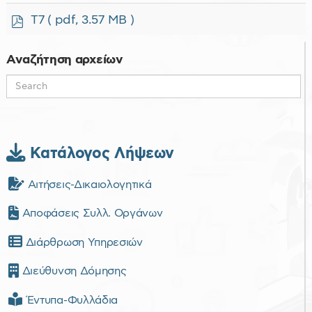
f
p
Τ7
( pdf, 3.57 MB )
d
f
Αναζήτηση αρχείων
Κατάλογος Λήψεων
Αιτήσεις-Δικαιολογητικά
Αποφάσεις Συλλ. Οργάνων
Διάρθρωση Υπηρεσιών
Διεύθυνση Δόμησης
Έντυπα-Φυλλάδια