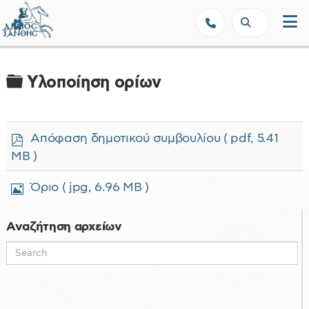
Δήμος Ξάνθης - Επίσημη Ιστοσε
Φάκελος
Υλοποίηση ορίων
p
Απόφαση δημοτικού συμβουλίου
( pdf, 5.41
d
MB )
f
Ε
Όριο
( jpg, 6.96 MB )
ι
κ
ό
Αναζήτηση αρχείων
ν
α