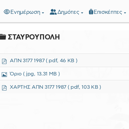
Ενημέρωση
Δημότες
Επισκέπτες
λίδα
Φάκελος
ΣΤΑΥΡΟΥΠΟΛΗ
p
ΑΠΝ 3177 1987
( pdf, 46 KB )
d
f
Ε
Όριο
( jpg, 13.31 MB )
ι
κ
p
ΧΑΡΤΗΣ ΑΠΝ 3177 1987
( pdf, 103 KB )
ό
d
ν
f
α