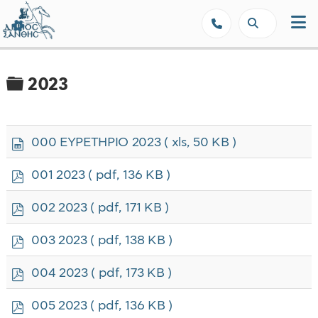
Δήμος Ξάνθης - Επίσημη Ιστοσε
Φάκελος
2023
s
000 ΕΥΡΕΤΗΡΙΟ 2023
( xls, 50 KB )
p
r
p
001 2023
( pdf, 136 KB )
e
d
a
f
p
002 2023
( pdf, 171 KB )
d
d
s
f
p
h
003 2023
( pdf, 138 KB )
d
e
f
e
p
004 2023
( pdf, 173 KB )
t
d
f
p
005 2023
( pdf, 136 KB )
d