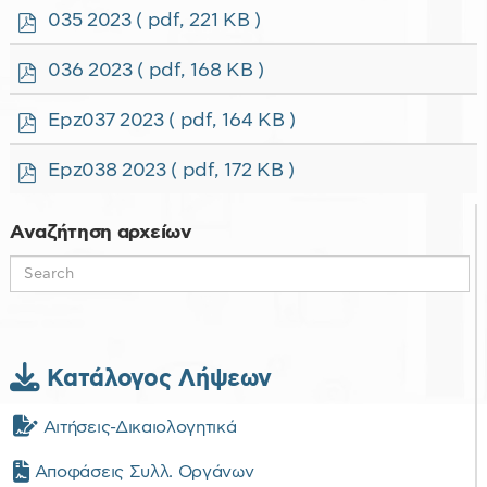
f
p
035 2023
( pdf, 221 KB )
d
f
p
036 2023
( pdf, 168 KB )
d
f
p
Epz037 2023
( pdf, 164 KB )
d
f
p
Epz038 2023
( pdf, 172 KB )
d
f
Αναζήτηση αρχείων
Κατάλογος Λήψεων
Αιτήσεις-Δικαιολογητικά
Αποφάσεις Συλλ. Οργάνων