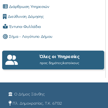
Διάρθρωση Υπηρεσιών
Διεύθυνση Δόμησης
Έντυπα-Φυλλάδια
Σήμα - Λογότυπο Δήμου
Όλες οι Υπηρεσίες
προς δημότες/κατοίκους
Ο Δήμος Ξάνθης
Πλ. Δημοκρατίας, Τ.Κ. 67132