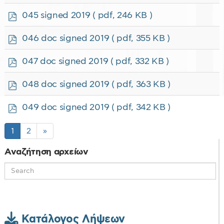
d
f
p
045 signed 2019
( pdf, 246 KB )
d
f
p
046 doc signed 2019
( pdf, 355 KB )
d
f
p
047 doc signed 2019
( pdf, 332 KB )
d
f
p
048 doc signed 2019
( pdf, 363 KB )
d
f
p
049 doc signed 2019
( pdf, 342 KB )
d
f
1
2
»
Αναζήτηση αρχείων
Κατάλογος Λήψεων