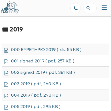
Δήμος Ξάνθης - Επίσημη Ιστοσε
Φάκελος
2019
s
000 ΕΥΡΕΤΗΡΙΟ 2019
( xls, 55 KB )
p
r
p
001 signed 2019
( pdf, 257 KB )
e
d
a
f
p
002 signed 2019
( pdf, 381 KB )
d
d
s
f
p
h
003 2019
( pdf, 260 KB )
d
e
f
e
p
004 2019
( pdf, 298 KB )
t
d
f
p
005 2019
( pdf, 295 KB )
d