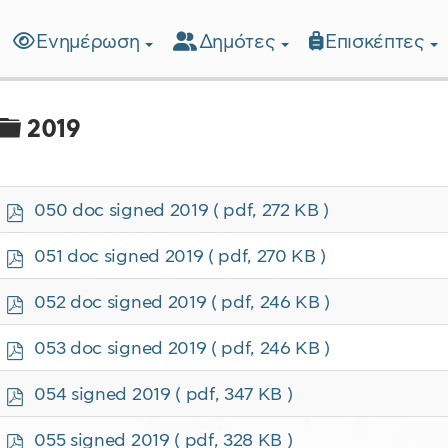
Ενημέρωση
Δημότες
Επισκέπτες
λίδα
Φάκελος
2019
p
050 doc signed 2019
( pdf, 272 KB )
d
f
p
051 doc signed 2019
( pdf, 270 KB )
d
f
p
052 doc signed 2019
( pdf, 246 KB )
d
f
p
053 doc signed 2019
( pdf, 246 KB )
d
f
p
054 signed 2019
( pdf, 347 KB )
d
f
p
055 signed 2019
( pdf, 328 KB )