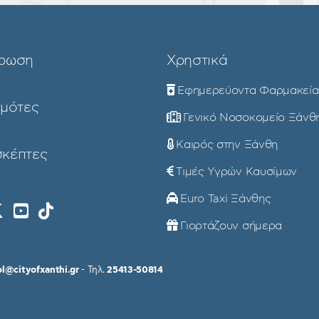
ρωση
Χρηστικά
Εφημερεύοντα Φαρμακεία
ημότες
Γενικό Νοσοκομείο Ξάνθ
Καιρός στην Ξάνθη
σκέπτες
Τιμές Υγρών Καυσίμων
Euro Taxi Ξάνθης
Γιορτάζουν σήμερα
ol@cityofxanthi.gr
- Τηλ.
25413-50814