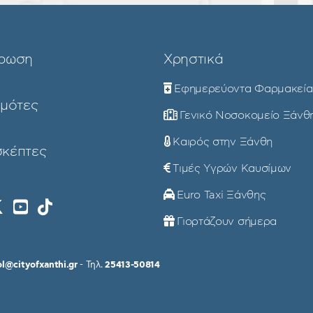
ρωση
Χρηστικά
Εφημερεύοντα Φαρμακεία
ημότες
Γενικό Νοσοκομείο Ξάνθ
Καιρός στην Ξάνθη
σκέπτες
Τιμές Υγρών Καυσίμων
Euro Taxi Ξάνθης
Γιορτάζουν σήμερα
ol@cityofxanthi.gr
- Τηλ.
25413-50814