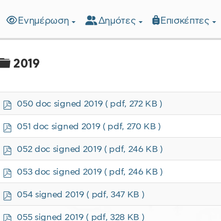
Ενημέρωση
Δημότες
Επισκέπτες
λίδα
Φάκελος
2019
p
050 doc signed 2019
( pdf, 272 KB )
d
f
p
051 doc signed 2019
( pdf, 270 KB )
d
f
p
052 doc signed 2019
( pdf, 246 KB )
d
f
p
053 doc signed 2019
( pdf, 246 KB )
d
f
p
054 signed 2019
( pdf, 347 KB )
d
f
p
055 signed 2019
( pdf, 328 KB )