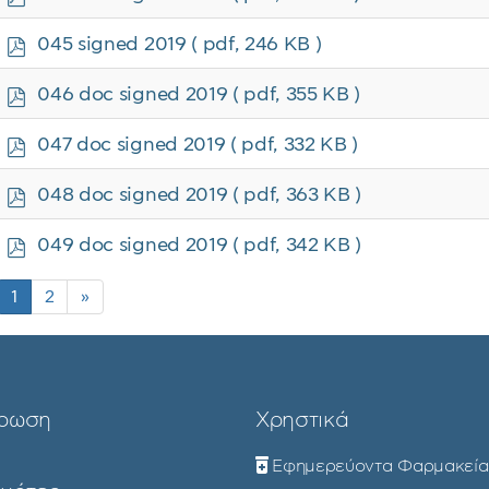
d
f
p
045 signed 2019
( pdf, 246 KB )
d
f
p
046 doc signed 2019
( pdf, 355 KB )
d
f
p
047 doc signed 2019
( pdf, 332 KB )
d
f
p
048 doc signed 2019
( pdf, 363 KB )
d
f
p
049 doc signed 2019
( pdf, 342 KB )
d
f
1
2
»
ρωση
Χρηστικά
Εφημερεύοντα Φαρμακεία