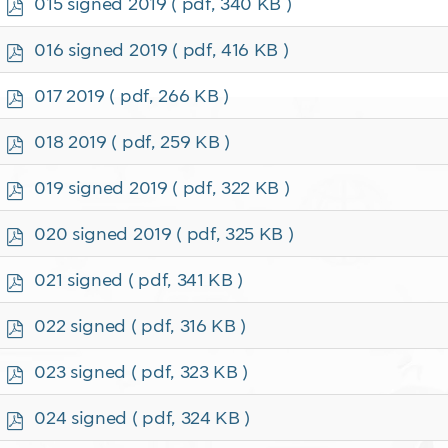
p
015 signed 2019
( pdf, 340 KB )
d
f
p
016 signed 2019
( pdf, 416 KB )
d
f
p
017 2019
( pdf, 266 KB )
d
f
p
018 2019
( pdf, 259 KB )
d
f
p
019 signed 2019
( pdf, 322 KB )
d
f
p
020 signed 2019
( pdf, 325 KB )
d
f
p
021 signed
( pdf, 341 KB )
d
f
p
022 signed
( pdf, 316 KB )
d
f
p
023 signed
( pdf, 323 KB )
d
f
p
024 signed
( pdf, 324 KB )
d