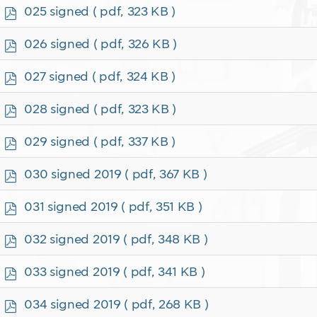
f
p
025 signed
( pdf, 323 KB )
d
f
p
026 signed
( pdf, 326 KB )
d
f
p
027 signed
( pdf, 324 KB )
d
f
p
028 signed
( pdf, 323 KB )
d
f
p
029 signed
( pdf, 337 KB )
d
f
p
030 signed 2019
( pdf, 367 KB )
d
f
p
031 signed 2019
( pdf, 351 KB )
d
f
p
032 signed 2019
( pdf, 348 KB )
d
f
p
033 signed 2019
( pdf, 341 KB )
d
f
p
034 signed 2019
( pdf, 268 KB )
d