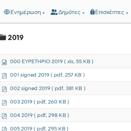
Ενημέρωση
Δημότες
Επισκέπτες
λίδα
Φάκελος
2019
s
000 ΕΥΡΕΤΗΡΙΟ 2019
( xls, 55 KB )
p
r
p
001 signed 2019
( pdf, 257 KB )
e
d
a
f
p
002 signed 2019
( pdf, 381 KB )
d
d
s
f
p
h
003 2019
( pdf, 260 KB )
d
e
f
e
p
004 2019
( pdf, 298 KB )
t
d
f
p
005 2019
( pdf, 295 KB )