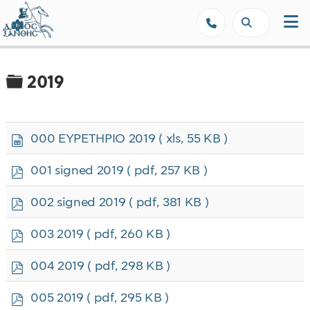
Δήμος Ξάνθης - Επίσημη Ιστοσε
Φάκελος
2019
s
000 ΕΥΡΕΤΗΡΙΟ 2019
( xls, 55 KB )
p
r
p
001 signed 2019
( pdf, 257 KB )
e
d
a
f
p
002 signed 2019
( pdf, 381 KB )
d
d
s
f
p
h
003 2019
( pdf, 260 KB )
d
e
f
e
p
004 2019
( pdf, 298 KB )
t
d
f
p
005 2019
( pdf, 295 KB )
d