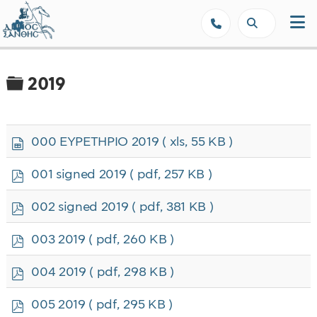
Δήμος Ξάνθης - Επίσημη Ιστοσε
Φάκελος
2019
s
000 ΕΥΡΕΤΗΡΙΟ 2019
( xls, 55 KB )
p
r
p
001 signed 2019
( pdf, 257 KB )
e
d
a
f
p
002 signed 2019
( pdf, 381 KB )
d
d
s
f
p
h
003 2019
( pdf, 260 KB )
d
e
f
e
p
004 2019
( pdf, 298 KB )
t
d
f
p
005 2019
( pdf, 295 KB )
d