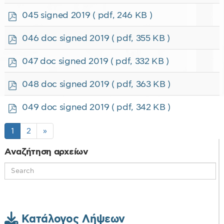
d
f
p
045 signed 2019
( pdf, 246 KB )
d
f
p
046 doc signed 2019
( pdf, 355 KB )
d
f
p
047 doc signed 2019
( pdf, 332 KB )
d
f
p
048 doc signed 2019
( pdf, 363 KB )
d
f
p
049 doc signed 2019
( pdf, 342 KB )
d
f
1
2
»
Αναζήτηση αρχείων
Κατάλογος Λήψεων