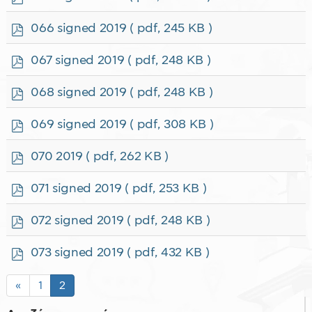
d
f
p
066 signed 2019
( pdf, 245 KB )
d
f
p
067 signed 2019
( pdf, 248 KB )
d
f
p
068 signed 2019
( pdf, 248 KB )
d
f
p
069 signed 2019
( pdf, 308 KB )
d
f
p
070 2019
( pdf, 262 KB )
d
f
p
071 signed 2019
( pdf, 253 KB )
d
f
p
072 signed 2019
( pdf, 248 KB )
d
f
p
073 signed 2019
( pdf, 432 KB )
d
f
«
1
2