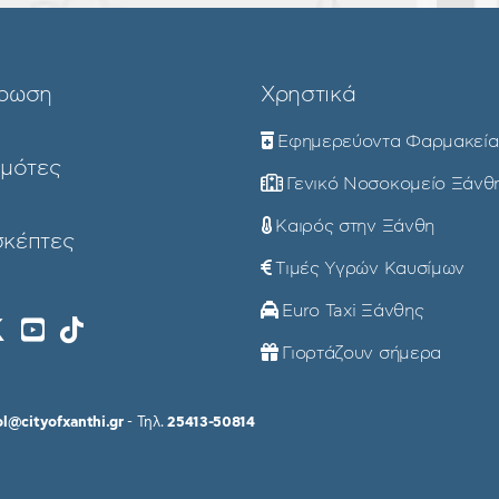
ρωση
Χρηστικά
Εφημερεύοντα Φαρμακεία
ημότες
Γενικό Νοσοκομείο Ξάνθ
Καιρός στην Ξάνθη
σκέπτες
Τιμές Υγρών Καυσίμων
Euro Taxi Ξάνθης
Γιορτάζουν σήμερα
ol@cityofxanthi.gr
- Τηλ.
25413-50814