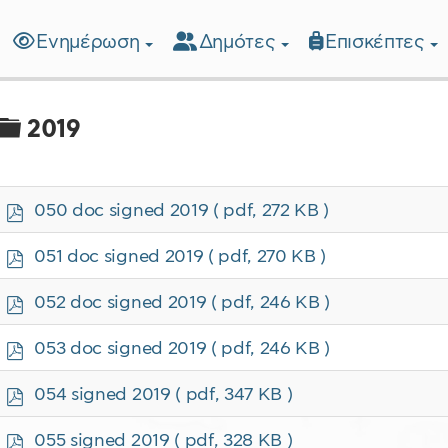
Ενημέρωση
Δημότες
Επισκέπτες
λίδα
Φάκελος
2019
p
050 doc signed 2019
( pdf, 272 KB )
d
f
p
051 doc signed 2019
( pdf, 270 KB )
d
f
p
052 doc signed 2019
( pdf, 246 KB )
d
f
p
053 doc signed 2019
( pdf, 246 KB )
d
f
p
054 signed 2019
( pdf, 347 KB )
d
f
p
055 signed 2019
( pdf, 328 KB )