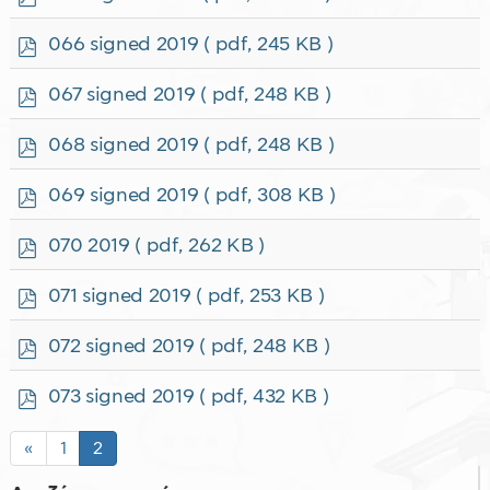
d
f
p
066 signed 2019
( pdf, 245 KB )
d
f
p
067 signed 2019
( pdf, 248 KB )
d
f
p
068 signed 2019
( pdf, 248 KB )
d
f
p
069 signed 2019
( pdf, 308 KB )
d
f
p
070 2019
( pdf, 262 KB )
d
f
p
071 signed 2019
( pdf, 253 KB )
d
f
p
072 signed 2019
( pdf, 248 KB )
d
f
p
073 signed 2019
( pdf, 432 KB )
d
f
«
1
2