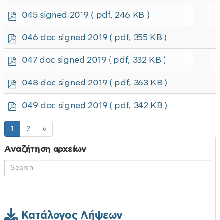
d
f
p
045 signed 2019
( pdf, 246 KB )
d
f
p
046 doc signed 2019
( pdf, 355 KB )
d
f
p
047 doc signed 2019
( pdf, 332 KB )
d
f
p
048 doc signed 2019
( pdf, 363 KB )
d
f
p
049 doc signed 2019
( pdf, 342 KB )
d
f
1
2
»
Αναζήτηση αρχείων
Κατάλογος Λήψεων