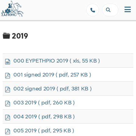
Δήμος Ξάνθης - Επίσημη Ιστοσε
Φάκελος
2019
s
000 ΕΥΡΕΤΗΡΙΟ 2019
( xls, 55 KB )
p
r
p
001 signed 2019
( pdf, 257 KB )
e
d
a
f
p
002 signed 2019
( pdf, 381 KB )
d
d
s
f
p
h
003 2019
( pdf, 260 KB )
d
e
f
e
p
004 2019
( pdf, 298 KB )
t
d
f
p
005 2019
( pdf, 295 KB )
d