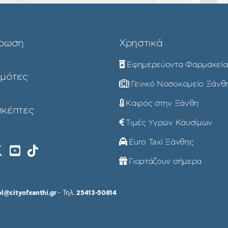
ρωση
Χρηστικά
Εφημερεύοντα Φαρμακεία
ημότες
Γενικό Νοσοκομείο Ξάνθ
Καιρός στην Ξάνθη
σκέπτες
Τιμές Υγρών Καυσίμων
Euro Taxi Ξάνθης
Γιορτάζουν σήμερα
ol@cityofxanthi.gr
- Τηλ.
25413-50814