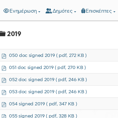
Ενημέρωση
Δημότες
Επισκέπτες
λίδα
Φάκελος
2019
p
050 doc signed 2019
( pdf, 272 KB )
d
f
p
051 doc signed 2019
( pdf, 270 KB )
d
f
p
052 doc signed 2019
( pdf, 246 KB )
d
f
p
053 doc signed 2019
( pdf, 246 KB )
d
f
p
054 signed 2019
( pdf, 347 KB )
d
f
p
055 signed 2019
( pdf, 328 KB )