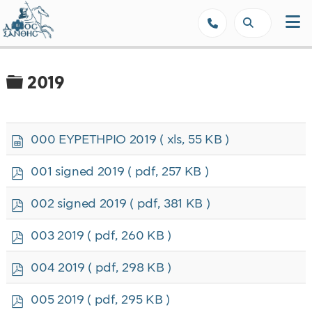
Δήμος Ξάνθης - Επίσημη Ιστοσε
Φάκελος
2019
s
000 ΕΥΡΕΤΗΡΙΟ 2019
( xls, 55 KB )
p
r
p
001 signed 2019
( pdf, 257 KB )
e
d
a
f
p
002 signed 2019
( pdf, 381 KB )
d
d
s
f
p
h
003 2019
( pdf, 260 KB )
d
e
f
e
p
004 2019
( pdf, 298 KB )
t
d
f
p
005 2019
( pdf, 295 KB )
d