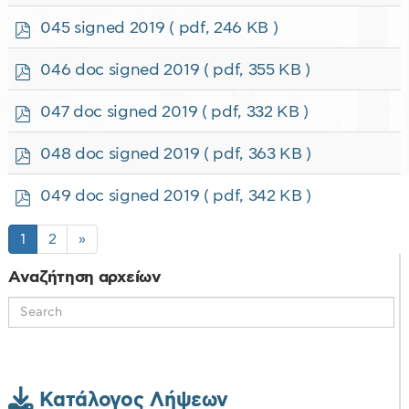
d
f
p
045 signed 2019
( pdf, 246 KB )
d
f
p
046 doc signed 2019
( pdf, 355 KB )
d
f
p
047 doc signed 2019
( pdf, 332 KB )
d
f
p
048 doc signed 2019
( pdf, 363 KB )
d
f
p
049 doc signed 2019
( pdf, 342 KB )
d
f
1
2
»
Αναζήτηση αρχείων
Κατάλογος Λήψεων