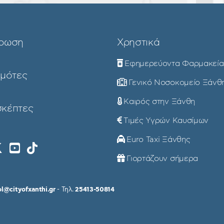
ρωση
Χρηστικά
Εφημερεύοντα Φαρμακεία
ημότες
Γενικό Νοσοκομείο Ξάνθ
Καιρός στην Ξάνθη
σκέπτες
Τιμές Υγρών Καυσίμων
Euro Taxi Ξάνθης
Γιορτάζουν σήμερα
ol@cityofxanthi.gr
- Τηλ.
25413-50814