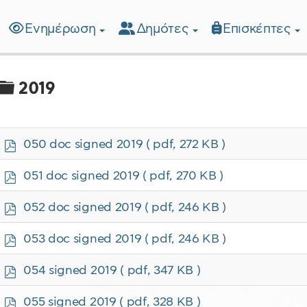
Ενημέρωση
Δημότες
Επισκέπτες
λίδα
Φάκελος
2019
p
050 doc signed 2019
( pdf, 272 KB )
d
f
p
051 doc signed 2019
( pdf, 270 KB )
d
f
p
052 doc signed 2019
( pdf, 246 KB )
d
f
p
053 doc signed 2019
( pdf, 246 KB )
d
f
p
054 signed 2019
( pdf, 347 KB )
d
f
p
055 signed 2019
( pdf, 328 KB )