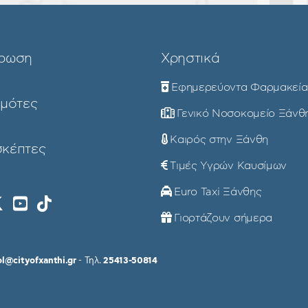
ρωση
Χρηστικά
Εφημερεύοντα Φαρμακεία
ημότες
Γενικό Νοσοκομείο Ξάνθ
Καιρός στην Ξάνθη
σκέπτες
Τιμές Υγρών Καυσίμων
Euro Taxi Ξάνθης
Γιορτάζουν σήμερα
ol@cityofxanthi.gr
- Τηλ.
25413-50814