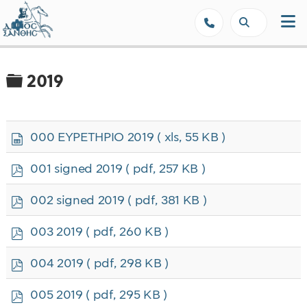
Δήμος Ξάνθης - Επίσημη Ιστοσε
Φάκελος
2019
s
000 ΕΥΡΕΤΗΡΙΟ 2019
( xls, 55 KB )
p
r
p
001 signed 2019
( pdf, 257 KB )
e
d
a
f
p
002 signed 2019
( pdf, 381 KB )
d
d
s
f
p
h
003 2019
( pdf, 260 KB )
d
e
f
e
p
004 2019
( pdf, 298 KB )
t
d
f
p
005 2019
( pdf, 295 KB )
d