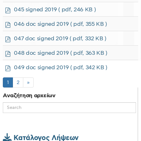
d
f
p
045 signed 2019
( pdf, 246 KB )
d
f
p
046 doc signed 2019
( pdf, 355 KB )
d
f
p
047 doc signed 2019
( pdf, 332 KB )
d
f
p
048 doc signed 2019
( pdf, 363 KB )
d
f
p
049 doc signed 2019
( pdf, 342 KB )
d
f
1
2
»
Αναζήτηση αρχείων
Κατάλογος Λήψεων