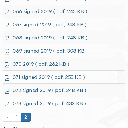
d
f
p
066 signed 2019
( pdf, 245 KB )
d
f
p
067 signed 2019
( pdf, 248 KB )
d
f
p
068 signed 2019
( pdf, 248 KB )
d
f
p
069 signed 2019
( pdf, 308 KB )
d
f
p
070 2019
( pdf, 262 KB )
d
f
p
071 signed 2019
( pdf, 253 KB )
d
f
p
072 signed 2019
( pdf, 248 KB )
d
f
p
073 signed 2019
( pdf, 432 KB )
d
f
«
1
2