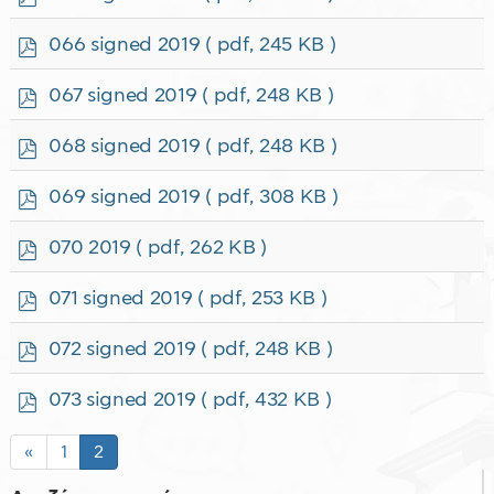
d
f
p
066 signed 2019
( pdf, 245 KB )
d
f
p
067 signed 2019
( pdf, 248 KB )
d
f
p
068 signed 2019
( pdf, 248 KB )
d
f
p
069 signed 2019
( pdf, 308 KB )
d
f
p
070 2019
( pdf, 262 KB )
d
f
p
071 signed 2019
( pdf, 253 KB )
d
f
p
072 signed 2019
( pdf, 248 KB )
d
f
p
073 signed 2019
( pdf, 432 KB )
d
f
«
1
2