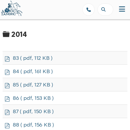
Δήμος Ξάνθης - Επίσημη Ιστοσε
Φάκελος
2014
p
83
( pdf, 112 KB )
d
f
p
84
( pdf, 161 KB )
d
f
p
85
( pdf, 127 KB )
d
f
p
86
( pdf, 153 KB )
d
f
p
87
( pdf, 150 KB )
d
f
p
88
( pdf, 156 KB )
d