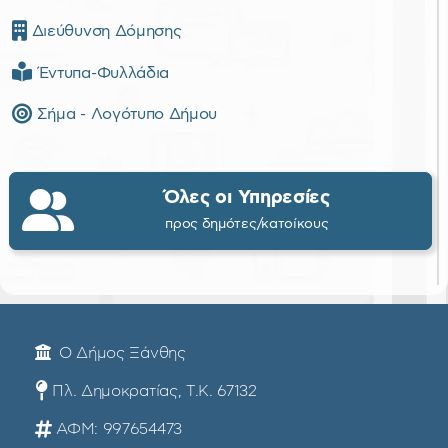
Διεύθυνση Δόμησης
Έντυπα-Φυλλάδια
Σήμα - Λογότυπο Δήμου
Όλες οι Υπηρεσίες
προς δημότες/κατοίκους
Ο Δήμος Ξάνθης
Πλ. Δημοκρατίας, Τ.Κ. 67132
ΑΦΜ: 997654473