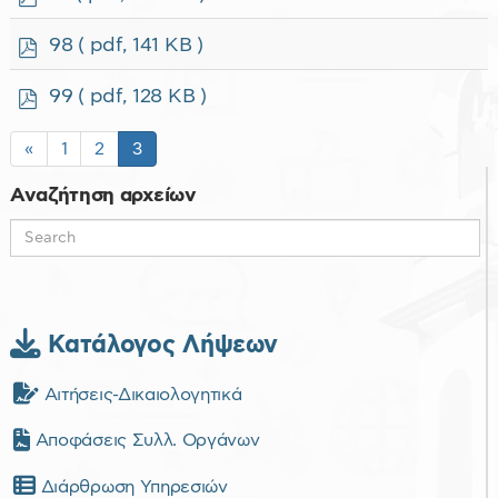
d
f
p
98
( pdf, 141 KB )
d
f
p
99
( pdf, 128 KB )
d
f
«
1
2
3
Αναζήτηση αρχείων
Κατάλογος Λήψεων
Αιτήσεις-Δικαιολογητικά
Αποφάσεις Συλλ. Οργάνων
Διάρθρωση Υπηρεσιών