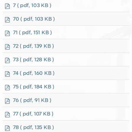
f
p
7
( pdf, 103 KB )
d
f
p
70
( pdf, 103 KB )
d
f
p
71
( pdf, 151 KB )
d
f
p
72
( pdf, 139 KB )
d
f
p
73
( pdf, 128 KB )
d
f
p
74
( pdf, 160 KB )
d
f
p
75
( pdf, 184 KB )
d
f
p
76
( pdf, 91 KB )
d
f
p
77
( pdf, 107 KB )
d
f
p
78
( pdf, 135 KB )