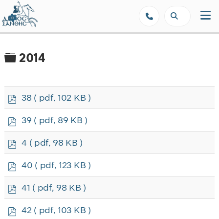
Δήμος Ξάνθης - Επίσημη Ιστοσε
Φάκελος
2014
p
38
( pdf, 102 KB )
d
f
p
39
( pdf, 89 KB )
d
f
p
4
( pdf, 98 KB )
d
f
p
40
( pdf, 123 KB )
d
f
p
41
( pdf, 98 KB )
d
f
p
42
( pdf, 103 KB )
d