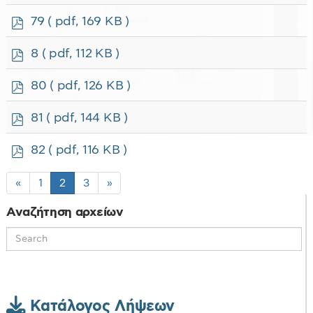
d
f
p
79
( pdf, 169 KB )
d
f
p
8
( pdf, 112 KB )
d
f
p
80
( pdf, 126 KB )
d
f
p
81
( pdf, 144 KB )
d
f
p
82
( pdf, 116 KB )
d
f
«
1
2
3
»
Αναζήτηση αρχείων
Κατάλογος Λήψεων