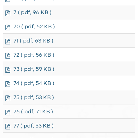
d
f
p
7
( pdf, 96 KB )
d
f
p
70
( pdf, 62 KB )
d
f
p
71
( pdf, 63 KB )
d
f
p
72
( pdf, 56 KB )
d
f
p
73
( pdf, 59 KB )
d
f
p
74
( pdf, 54 KB )
d
f
p
75
( pdf, 53 KB )
d
f
p
76
( pdf, 71 KB )
d
f
p
77
( pdf, 53 KB )
d
f