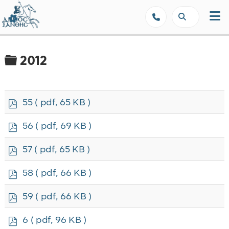
Δήμος Ξάνθης - Επίσημη Ιστοσε
Φάκελος
2012
p
55
( pdf, 65 KB )
d
f
p
56
( pdf, 69 KB )
d
f
p
57
( pdf, 65 KB )
d
f
p
58
( pdf, 66 KB )
d
f
p
59
( pdf, 66 KB )
d
f
p
6
( pdf, 96 KB )
d