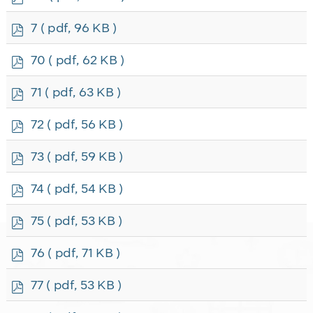
d
f
p
7
( pdf, 96 KB )
d
f
p
70
( pdf, 62 KB )
d
f
p
71
( pdf, 63 KB )
d
f
p
72
( pdf, 56 KB )
d
f
p
73
( pdf, 59 KB )
d
f
p
74
( pdf, 54 KB )
d
f
p
75
( pdf, 53 KB )
d
f
p
76
( pdf, 71 KB )
d
f
p
77
( pdf, 53 KB )
d
f