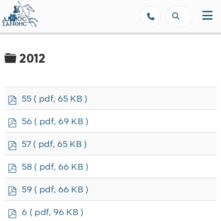
Δήμος Ξάνθης - Επίσημη Ιστοσε
Φάκελος
2012
p
55
( pdf, 65 KB )
d
f
p
56
( pdf, 69 KB )
d
f
p
57
( pdf, 65 KB )
d
f
p
58
( pdf, 66 KB )
d
f
p
59
( pdf, 66 KB )
d
f
p
6
( pdf, 96 KB )
d