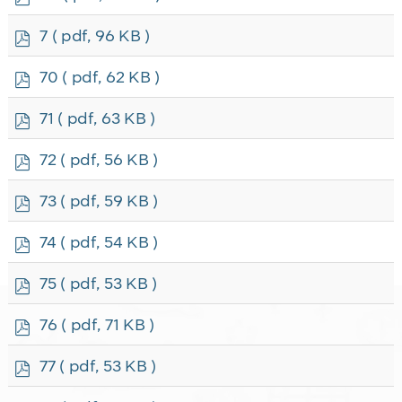
d
f
p
7
( pdf, 96 KB )
d
f
p
70
( pdf, 62 KB )
d
f
p
71
( pdf, 63 KB )
d
f
p
72
( pdf, 56 KB )
d
f
p
73
( pdf, 59 KB )
d
f
p
74
( pdf, 54 KB )
d
f
p
75
( pdf, 53 KB )
d
f
p
76
( pdf, 71 KB )
d
f
p
77
( pdf, 53 KB )
d
f