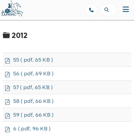
Δήμος Ξάνθης - Επίσημη Ιστοσε
Φάκελος
2012
p
55
( pdf, 65 KB )
d
f
p
56
( pdf, 69 KB )
d
f
p
57
( pdf, 65 KB )
d
f
p
58
( pdf, 66 KB )
d
f
p
59
( pdf, 66 KB )
d
f
p
6
( pdf, 96 KB )
d