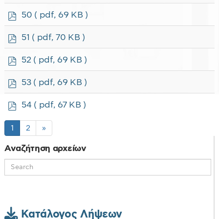
d
f
p
50
( pdf, 69 KB )
d
f
p
51
( pdf, 70 KB )
d
f
p
52
( pdf, 69 KB )
d
f
p
53
( pdf, 69 KB )
d
f
p
54
( pdf, 67 KB )
d
f
1
2
»
Αναζήτηση αρχείων
Κατάλογος Λήψεων