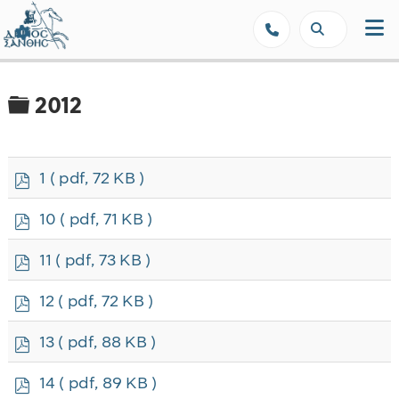
Δήμος Ξάνθης - Επίσημη Ιστοσε
Φάκελος
2012
p
1
( pdf, 72 KB )
d
f
p
10
( pdf, 71 KB )
d
f
p
11
( pdf, 73 KB )
d
f
p
12
( pdf, 72 KB )
d
f
p
13
( pdf, 88 KB )
d
f
p
14
( pdf, 89 KB )
d