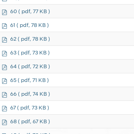
d
f
p
60
( pdf, 77 KB )
d
f
p
61
( pdf, 78 KB )
d
f
p
62
( pdf, 78 KB )
d
f
p
63
( pdf, 73 KB )
d
f
p
64
( pdf, 72 KB )
d
f
p
65
( pdf, 71 KB )
d
f
p
66
( pdf, 74 KB )
d
f
p
67
( pdf, 73 KB )
d
f
p
68
( pdf, 67 KB )
d
f