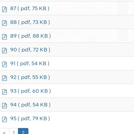
f
p
87
( pdf, 75 KB )
d
f
p
88
( pdf, 73 KB )
d
f
p
89
( pdf, 88 KB )
d
f
p
90
( pdf, 72 KB )
d
f
p
91
( pdf, 54 KB )
d
f
p
92
( pdf, 55 KB )
d
f
p
93
( pdf, 60 KB )
d
f
p
94
( pdf, 54 KB )
d
f
p
95
( pdf, 79 KB )
d
f
«
1
2