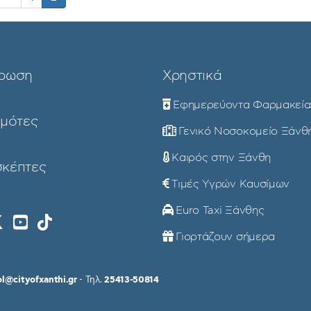
ρωση
Χρηστικά
Εφημερεύοντα Φαρμακεία
ημότες
Γενικό Νοσοκομείο Ξάνθ
Καιρός στην Ξάνθη
σκέπτες
Τιμές Υγρών Καυσίμων
Euro Taxi Ξάνθης
Γιορτάζουν σήμερα
ol@cityofxanthi.gr
- Τηλ.
25413-50814