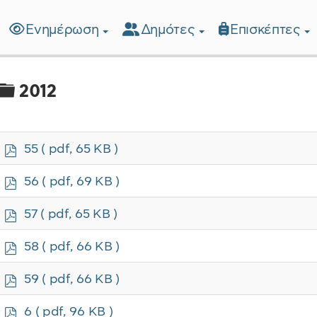
Ενημέρωση
Δημότες
Επισκέπτες
λίδα
Φάκελος
2012
p
55
( pdf, 65 KB )
d
f
p
56
( pdf, 69 KB )
d
f
p
57
( pdf, 65 KB )
d
f
p
58
( pdf, 66 KB )
d
f
p
59
( pdf, 66 KB )
d
f
p
6
( pdf, 96 KB )