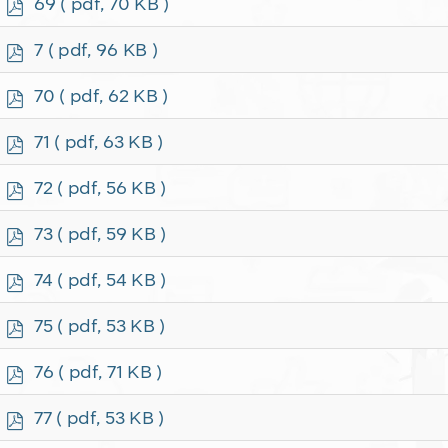
p
69
( pdf, 70 KB )
d
f
p
7
( pdf, 96 KB )
d
f
p
70
( pdf, 62 KB )
d
f
p
71
( pdf, 63 KB )
d
f
p
72
( pdf, 56 KB )
d
f
p
73
( pdf, 59 KB )
d
f
p
74
( pdf, 54 KB )
d
f
p
75
( pdf, 53 KB )
d
f
p
76
( pdf, 71 KB )
d
f
p
77
( pdf, 53 KB )
d