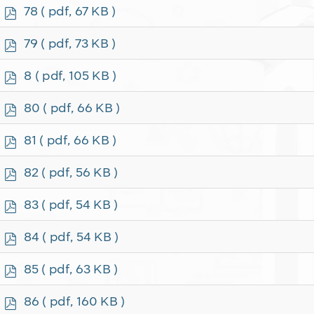
f
p
78
( pdf, 67 KB )
d
f
p
79
( pdf, 73 KB )
d
f
p
8
( pdf, 105 KB )
d
f
p
80
( pdf, 66 KB )
d
f
p
81
( pdf, 66 KB )
d
f
p
82
( pdf, 56 KB )
d
f
p
83
( pdf, 54 KB )
d
f
p
84
( pdf, 54 KB )
d
f
p
85
( pdf, 63 KB )
d
f
p
86
( pdf, 160 KB )
d