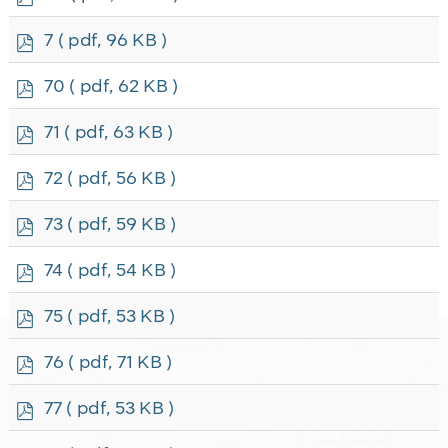
d
f
p
7
( pdf, 96 KB )
d
f
p
70
( pdf, 62 KB )
d
f
p
71
( pdf, 63 KB )
d
f
p
72
( pdf, 56 KB )
d
f
p
73
( pdf, 59 KB )
d
f
p
74
( pdf, 54 KB )
d
f
p
75
( pdf, 53 KB )
d
f
p
76
( pdf, 71 KB )
d
f
p
77
( pdf, 53 KB )
d
f