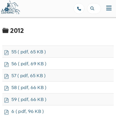
Δήμος Ξάνθης - Επίσημη Ιστοσε
Φάκελος
2012
p
55
( pdf, 65 KB )
d
f
p
56
( pdf, 69 KB )
d
f
p
57
( pdf, 65 KB )
d
f
p
58
( pdf, 66 KB )
d
f
p
59
( pdf, 66 KB )
d
f
p
6
( pdf, 96 KB )
d