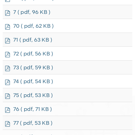
d
f
p
7
( pdf, 96 KB )
d
f
p
70
( pdf, 62 KB )
d
f
p
71
( pdf, 63 KB )
d
f
p
72
( pdf, 56 KB )
d
f
p
73
( pdf, 59 KB )
d
f
p
74
( pdf, 54 KB )
d
f
p
75
( pdf, 53 KB )
d
f
p
76
( pdf, 71 KB )
d
f
p
77
( pdf, 53 KB )
d
f