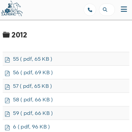
Δήμος Ξάνθης - Επίσημη Ιστοσε
Φάκελος
2012
p
55
( pdf, 65 KB )
d
f
p
56
( pdf, 69 KB )
d
f
p
57
( pdf, 65 KB )
d
f
p
58
( pdf, 66 KB )
d
f
p
59
( pdf, 66 KB )
d
f
p
6
( pdf, 96 KB )
d