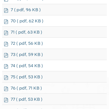
d
f
p
7
( pdf, 96 KB )
d
f
p
70
( pdf, 62 KB )
d
f
p
71
( pdf, 63 KB )
d
f
p
72
( pdf, 56 KB )
d
f
p
73
( pdf, 59 KB )
d
f
p
74
( pdf, 54 KB )
d
f
p
75
( pdf, 53 KB )
d
f
p
76
( pdf, 71 KB )
d
f
p
77
( pdf, 53 KB )
d
f