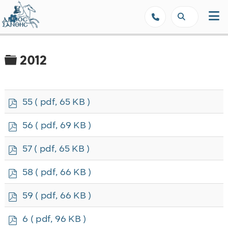
Δήμος Ξάνθης - Επίσημη Ιστοσε
Φάκελος
2012
p
55
( pdf, 65 KB )
d
f
p
56
( pdf, 69 KB )
d
f
p
57
( pdf, 65 KB )
d
f
p
58
( pdf, 66 KB )
d
f
p
59
( pdf, 66 KB )
d
f
p
6
( pdf, 96 KB )
d