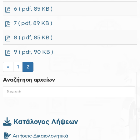
f
p
6
( pdf, 85 KB )
d
f
p
7
( pdf, 89 KB )
d
f
p
8
( pdf, 85 KB )
d
f
p
9
( pdf, 90 KB )
d
f
«
1
2
Αναζήτηση αρχείων
Κατάλογος Λήψεων
Αιτήσεις-Δικαιολογητικά