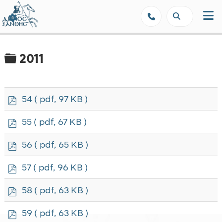
Δήμος Ξάνθης - Επίσημη Ιστοσε
Φάκελος
2011
p
54
( pdf, 97 KB )
d
f
p
55
( pdf, 67 KB )
d
f
p
56
( pdf, 65 KB )
d
f
p
57
( pdf, 96 KB )
d
f
p
58
( pdf, 63 KB )
d
f
p
59
( pdf, 63 KB )
d