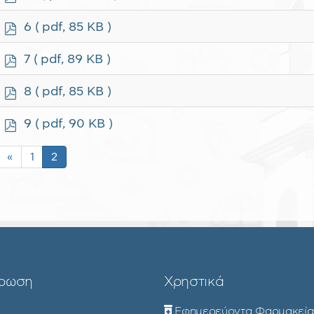
d
f
p
6
( pdf, 85 KB )
d
f
p
7
( pdf, 89 KB )
d
f
p
8
( pdf, 85 KB )
d
f
p
9
( pdf, 90 KB )
d
f
«
1
2
ρωση
Χρηστικά
Εφημερεύοντα Φαρμακεία