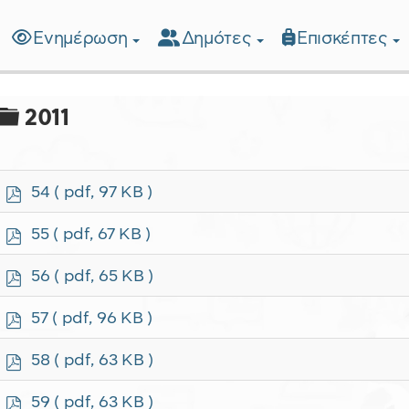
Ενημέρωση
Δημότες
Επισκέπτες
λίδα
Φάκελος
2011
p
54
( pdf, 97 KB )
d
f
p
55
( pdf, 67 KB )
d
f
p
56
( pdf, 65 KB )
d
f
p
57
( pdf, 96 KB )
d
f
p
58
( pdf, 63 KB )
d
f
p
59
( pdf, 63 KB )