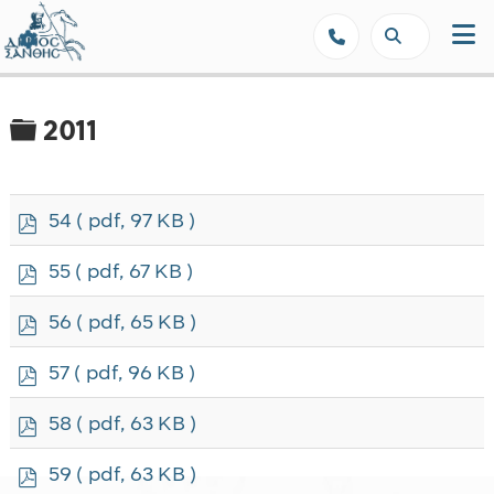
Δήμος Ξάνθης - Επίσημη Ιστοσε
Φάκελος
2011
p
54
( pdf, 97 KB )
d
f
p
55
( pdf, 67 KB )
d
f
p
56
( pdf, 65 KB )
d
f
p
57
( pdf, 96 KB )
d
f
p
58
( pdf, 63 KB )
d
f
p
59
( pdf, 63 KB )
d