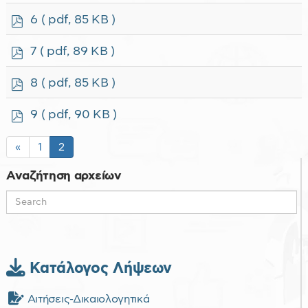
f
p
6
( pdf, 85 KB )
d
f
p
7
( pdf, 89 KB )
d
f
p
8
( pdf, 85 KB )
d
f
p
9
( pdf, 90 KB )
d
f
«
1
2
Αναζήτηση αρχείων
Κατάλογος Λήψεων
Αιτήσεις-Δικαιολογητικά