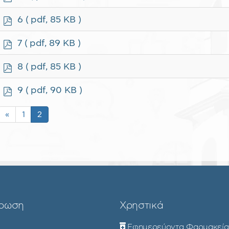
d
f
p
6
( pdf, 85 KB )
d
f
p
7
( pdf, 89 KB )
d
f
p
8
( pdf, 85 KB )
d
f
p
9
( pdf, 90 KB )
d
f
«
1
2
ρωση
Χρηστικά
Εφημερεύοντα Φαρμακεία