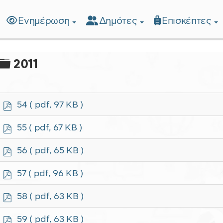
Ενημέρωση
Δημότες
Επισκέπτες
λίδα
Φάκελος
2011
p
54
( pdf, 97 KB )
d
f
p
55
( pdf, 67 KB )
d
f
p
56
( pdf, 65 KB )
d
f
p
57
( pdf, 96 KB )
d
f
p
58
( pdf, 63 KB )
d
f
p
59
( pdf, 63 KB )