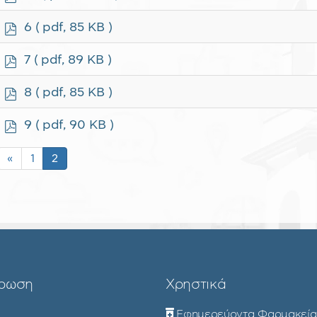
d
f
p
6
( pdf, 85 KB )
d
f
p
7
( pdf, 89 KB )
d
f
p
8
( pdf, 85 KB )
d
f
p
9
( pdf, 90 KB )
d
f
«
1
2
ρωση
Χρηστικά
Εφημερεύοντα Φαρμακεία