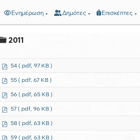
Ενημέρωση
Δημότες
Επισκέπτες
λίδα
Φάκελος
2011
p
54
( pdf, 97 KB )
d
f
p
55
( pdf, 67 KB )
d
f
p
56
( pdf, 65 KB )
d
f
p
57
( pdf, 96 KB )
d
f
p
58
( pdf, 63 KB )
d
f
p
59
( pdf, 63 KB )